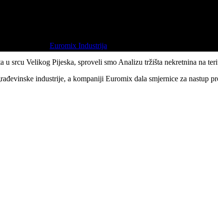
pisuje kompanija
Euromix Industrija
.
a u srcu Velikog Pijeska, sproveli smo Analizu tržišta nekretnina na teri
 građevinske industrije, a kompaniji Euromix dala smjernice za nastup