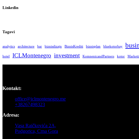
Linkedin
Tagovi
busi
analytics
architecture
bar
biznisdizajn
BiznisKrediti
biznisplan
bluekotorbay
ICLMontenegro
investment
hotel
KomnenicandPartners
kotor
Market
Kontakt:
office@iclmontenegro.me
+38267498323
Adresa:
Vasa Raičkovića 2A,
Podgorica, Crna Gora