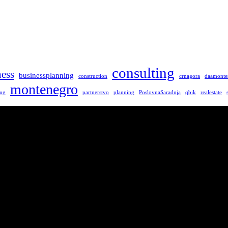
consulting
ness
businessplanning
construction
crnagora
daamonte
montenegro
ing
partnerstvo
planning
PoslovnaSaradnja
qbik
realestate