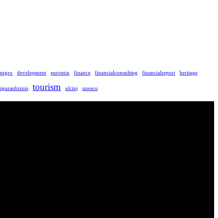
negro
development
euromix
finance
financialconsulting
financialreport
heritage
tourism
siguranbiznis
ulcinj
unesco