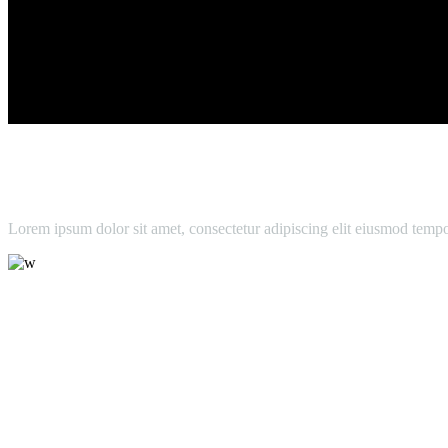
Lorem ipsum dolor sit amet, consectetur adipiscing elit eiusmod temp