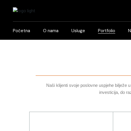
Početna
O nama
Usluge
Portfolio
N
Naši klijenti svoje poslovne uspjehe bilježe u 
investicija, do r