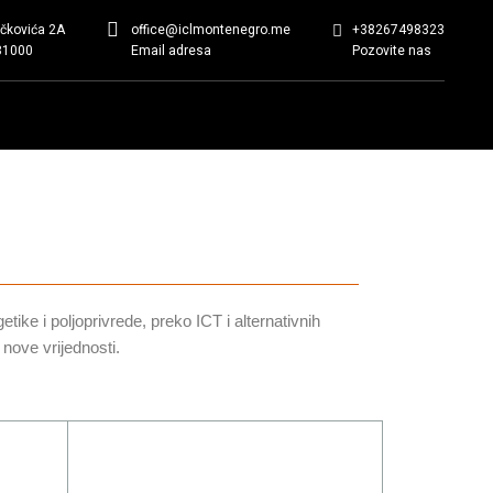
ičkovića 2A
office@iclmontenegro.me
+38267498323
81000
Email adresa
Pozovite nas
etike i poljoprivrede, preko ICT i alternativnih
 nove vrijednosti.