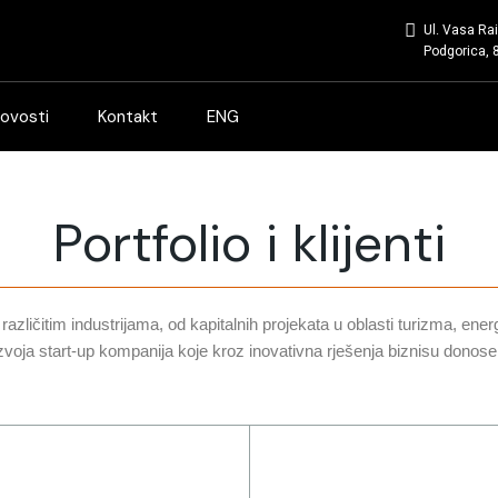
Ul. Vasa Ra
Podgorica, 
ovosti
Kontakt
ENG
Portfolio i klijenti
različitim industrijama, od kapitalnih projekata u oblasti turizma, energ
azvoja start-up kompanija koje kroz inovativna rješenja biznisu donose