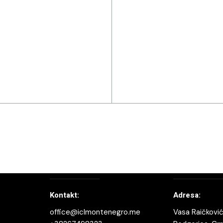
Kontakt:
Adresa:
office@iclmontenegro.me
Vasa Raičković