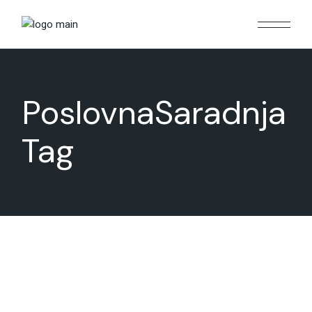
Skip
to
the
content
PoslovnaSaradnja
Tag