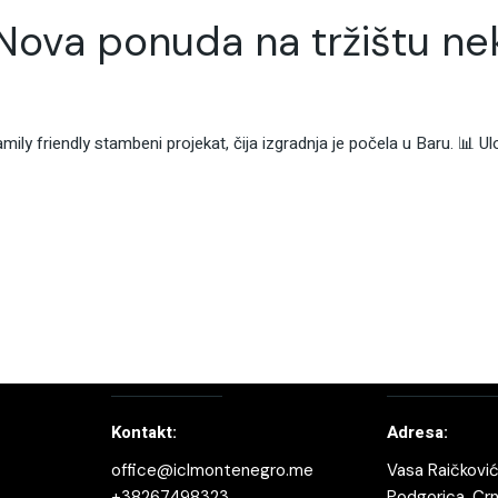
Nova ponuda na tržištu nek
y friendly stambeni projekat, čija izgradnja je počela u Baru. 📊
Kontakt:
Adresa:
office@iclmontenegro.me
Vasa Raičković
+38267498323
Podgorica, Cr