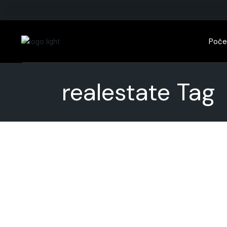
Skip
to
the
content
Poče
realestate Tag