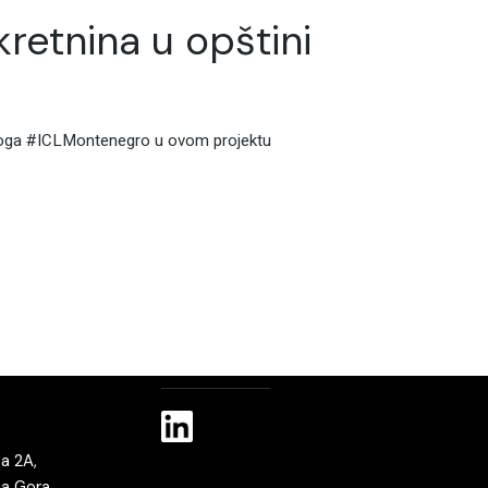
retnina u opštini
 Uloga #ICLMontenegro u ovom projektu
a 2A,
na Gora