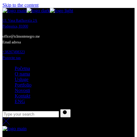
Skip to the content
Ul. Vasa Raičkovića 2A
Podgorica, 81000
office@iclmontenegro.me
Email adresa
+38267498323
Pozovite nas
Početna
O nama
Usluge
Portfolio
Novosti
Kontakt
ENG
O nama