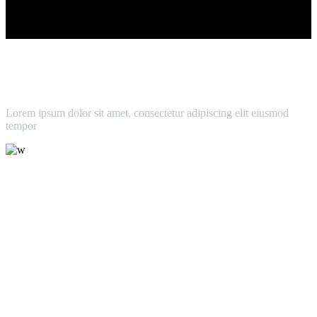
Lorem ipsum dolor sit amet, consectetur adipiscing elit eiusmod
tempor