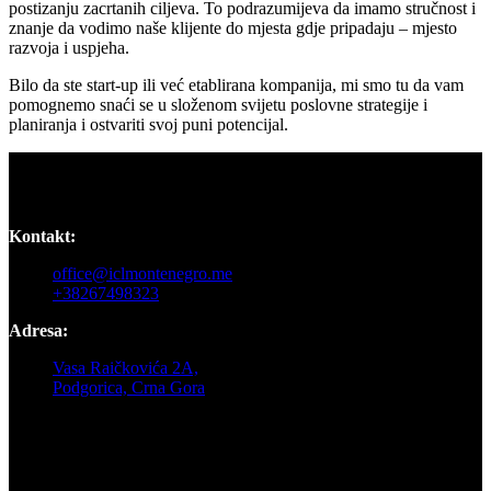
postizanju zacrtanih ciljeva. To podrazumijeva da imamo stručnost i
znanje da vodimo naše klijente do mjesta gdje pripadaju – mjesto
razvoja i uspjeha.
Bilo da ste start-up ili već etablirana kompanija, mi smo tu da vam
pomognemo snaći se u složenom svijetu poslovne strategije i
planiranja i ostvariti svoj puni potencijal.
Kontakt:
office@iclmontenegro.me
+38267498323
Adresa:
Vasa Raičkovića 2A,
Podgorica, Crna Gora