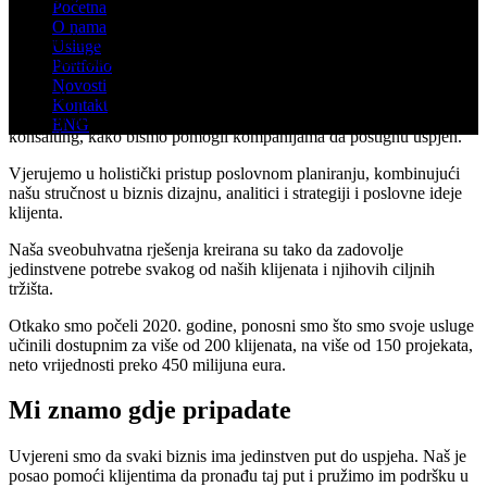
Početna
O nama
Dobrodošli u ICL Montenegro – prvu
full business service
Usluge
konsultantsku kuću za biznis dizajn u Crnoj Gori.
Portfolio
Novosti
Specijalizovani smo za pružanje konkretnog dijapazona usluga
Kontakt
biznis savjetovanja, uključujući investicioni, finansijski i marketing
ENG
konsalting, kako bismo pomogli kompanijama da postignu uspjeh.
Vjerujemo u holistički pristup poslovnom planiranju, kombinujući
našu stručnost u biznis dizajnu, analitici i strategiji i poslovne ideje
klijenta.
Naša sveobuhvatna rješenja kreirana su tako da zadovolje
jedinstvene potrebe svakog od naših klijenata i njihovih ciljnih
tržišta.
Otkako smo počeli 2020. godine, ponosni smo što smo svoje usluge
učinili dostupnim za više od 200 klijenata, na više od 150 projekata,
neto vrijednosti preko 450 milijuna eura.
Mi znamo gdje
pripadate
Uvjereni smo da svaki biznis ima jedinstven put do uspjeha. Naš je
posao pomoći klijentima da pronađu taj put i pružimo im podršku u