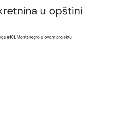
retnina u opštini
 Uloga #ICLMontenegro u ovom projektu