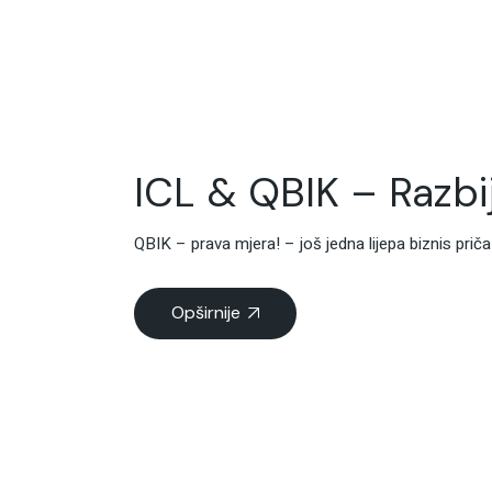
ICL & QBIK – Razb
QBIK – prava mjera! – još jedna lijepa biznis priča
Opširnije