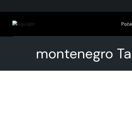
Skip
to
the
content
Poče
montenegro Ta