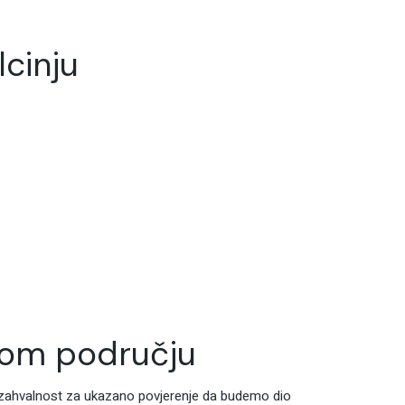
lcinju
nom području
o i zahvalnost za ukazano povjerenje da budemo dio