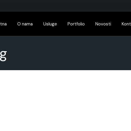
tna
O nama
Usluge
Portfolio
Novosti
Kont
g