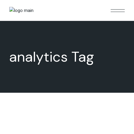
Skip
to
the
content
analytics Tag